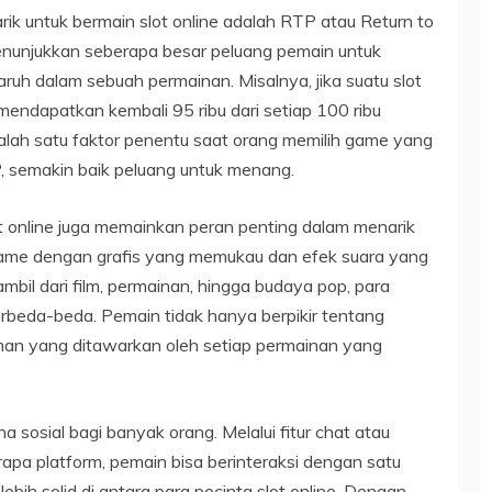
arik untuk bermain slot online adalah RTP atau Return to
enunjukkan seberapa besar peluang pemain untuk
uh dalam sebuah permainan. Misalnya, jika suatu slot
mendapatkan kembali 95 ribu dari setiap 100 ribu
alah satu faktor penentu saat orang memilih game yang
P, semakin baik peluang untuk menang.
t online juga memainkan peran penting dalam menarik
i game dengan grafis yang memukau dan efek suara yang
bil dari film, permainan, hingga budaya pop, para
beda-beda. Pemain tidak hanya berpikir tentang
man yang ditawarkan oleh setiap permainan yang
na sosial bagi banyak orang. Melalui fitur chat atau
pa platform, pemain bisa berinteraksi dengan satu
ebih solid di antara para pecinta slot online. Dengan