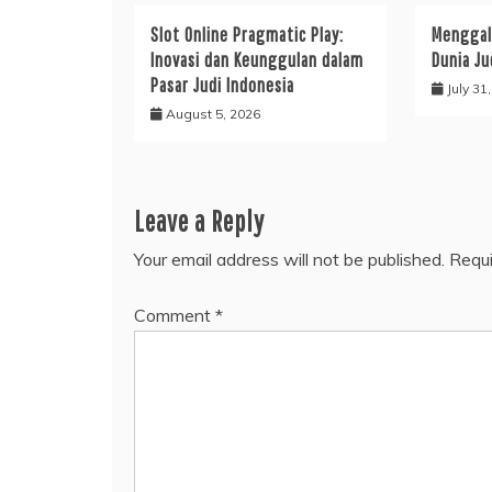
Slot Online Pragmatic Play:
Menggal
Inovasi dan Keunggulan dalam
Dunia Ju
Pasar Judi Indonesia
July 31
August 5, 2026
Leave a Reply
Your email address will not be published.
Requi
Comment
*