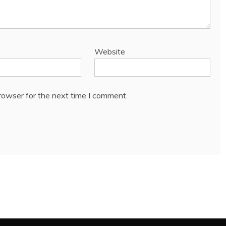
Website
rowser for the next time I comment.