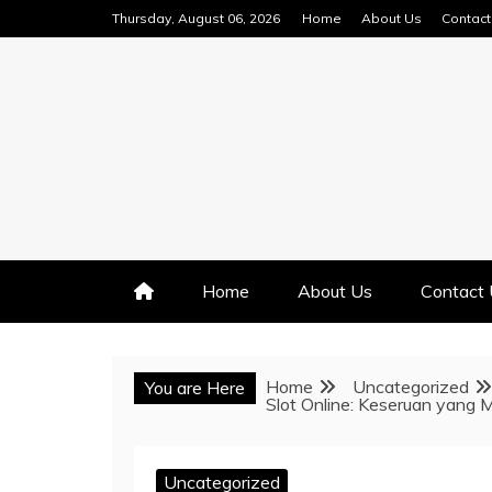
Skip
Thursday, August 06, 2026
Home
About Us
Contact
to
content
Home
About Us
Contact
Home
Uncategorized
You are Here
Slot Online: Keseruan yang 
Uncategorized