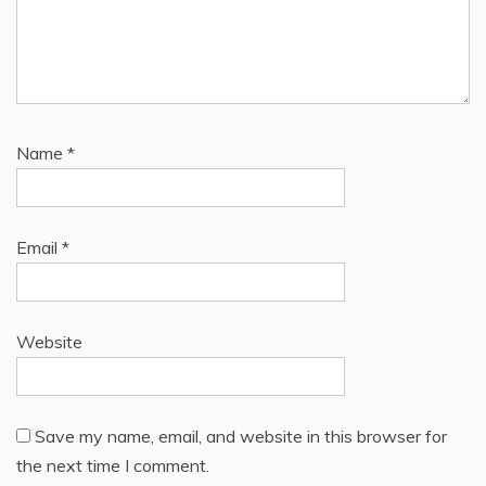
Name
*
Email
*
Website
Save my name, email, and website in this browser for
the next time I comment.