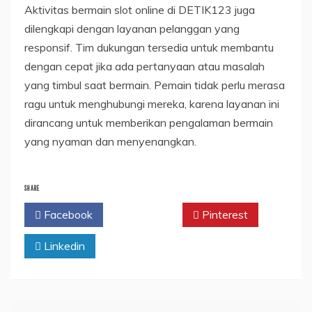
Aktivitas bermain slot online di DETIK123 juga
dilengkapi dengan layanan pelanggan yang
responsif. Tim dukungan tersedia untuk membantu
dengan cepat jika ada pertanyaan atau masalah
yang timbul saat bermain. Pemain tidak perlu merasa
ragu untuk menghubungi mereka, karena layanan ini
dirancang untuk memberikan pengalaman bermain
yang nyaman dan menyenangkan.
SHARE
Facebook
Twitter
Pinterest
Linkedin