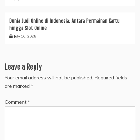
Dunia Judi Online di Indonesia: Antara Permainan Kartu
hingga Slot Online
July 16, 2026
Leave a Reply
Your email address will not be published.
Required fields
are marked
*
Comment
*