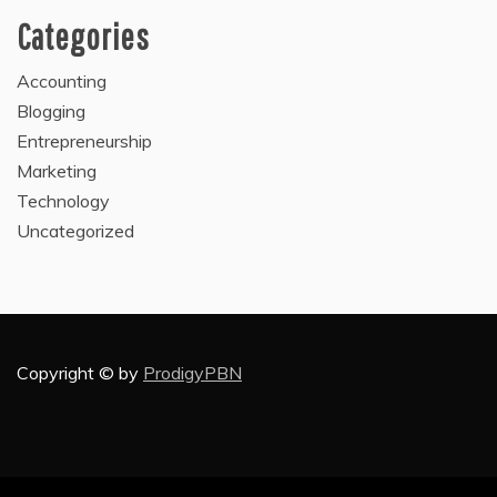
Categories
Accounting
Blogging
Entrepreneurship
Marketing
Technology
Uncategorized
Copyright © by
ProdigyPBN