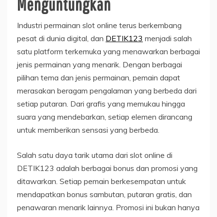
Menguntungkan
Industri permainan slot online terus berkembang
pesat di dunia digital, dan
DETIK123
menjadi salah
satu platform terkemuka yang menawarkan berbagai
jenis permainan yang menarik. Dengan berbagai
pilihan tema dan jenis permainan, pemain dapat
merasakan beragam pengalaman yang berbeda dari
setiap putaran. Dari grafis yang memukau hingga
suara yang mendebarkan, setiap elemen dirancang
untuk memberikan sensasi yang berbeda.
Salah satu daya tarik utama dari slot online di
DETIK123 adalah berbagai bonus dan promosi yang
ditawarkan. Setiap pemain berkesempatan untuk
mendapatkan bonus sambutan, putaran gratis, dan
penawaran menarik lainnya. Promosi ini bukan hanya